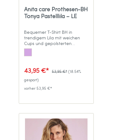
Anita care Prothesen-BH
Tonya Pastelllila – LE
Bequemer T-Shirt BH in
trendigem Lila mit weichen
Cups und gepolsterten
Trägern
43,95 €*
53,95 €*
(18.54%
gespart)
vorher 53,95 €*