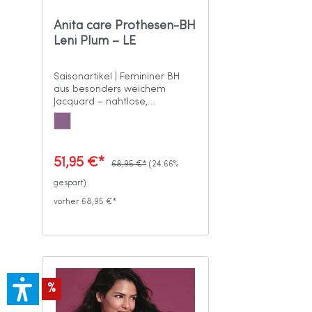
Anita care Prothesen-BH
Leni Plum – LE
Saisonartikel | Femininer BH
aus besonders weichem
Jacquard – nahtlose,
vorgeformte Cups
51,95 €*
68,95 €*
(24.66%
gespart)
vorher 68,95 €*
%