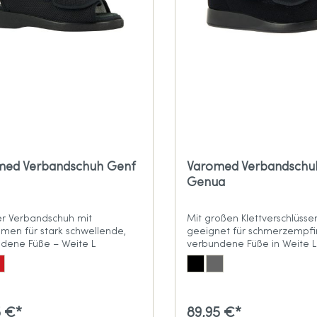
med Verbandschuh Genf
Varomed Verbandschu
Genua
r Verbandschuh mit
Mit großen Klettverschlüsse
iemen für stark schwellende,
geeignet für schmerzempfin
dene Füße – Weite L
verbundene Füße in Weite L
5 €*
89,95 €*