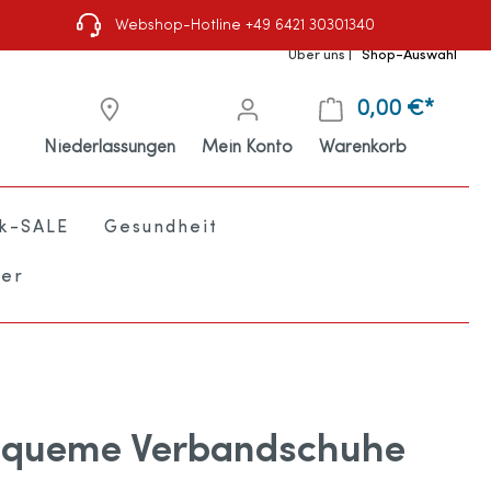
Webshop-Hotline +49 6421 30301340
Über uns
|
Shop-Auswahl
0,00 €*
Niederlassungen
Mein Konto
Warenkorb
ik-SALE
Gesundheit
ter
uhl
e
queme Verbandschuhe