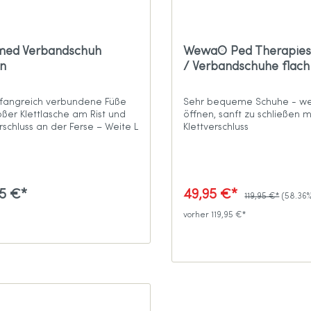
med Verbandschuh
Wewa® Ped Therapie
n
/ Verbandschuhe flach
fangreich verbundene Füße
Sehr bequeme Schuhe - we
oßer Klettlasche am Rist und
öffnen, sanft zu schließen m
rschluss an der Ferse – Weite L
Klettverschluss
95 €*
49,95 €*
119,95 €*
(58.36%
vorher 119,95 €*