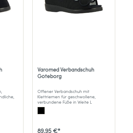
h
Varomed Verbandschuh
Göteborg
n,
Offener Verbandschuh mit
dliche,
Klettriemen für geschwollene,
verbundene Füße in Weite L
89,95 €*