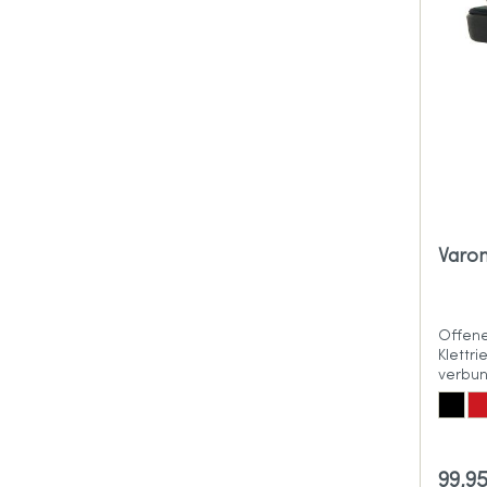
Varo
Offene
Klettr
verbun
99,9