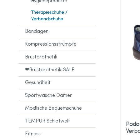
Brustprothesen
Hygieneprodukte
Amoena Sportkleidung
Therapieschuhe /
Accessoires
Verbandschuhe
Amoena Größentabelle
Bandagen
Kompressionsstrümpfe
Brustprothetik
❤Brustprothetik-SALE
Gesundheit
Sportwäsche Damen
Modische Bequemschuhe
TEMPUR Schlafwelt
Podo
Verb
Fitness