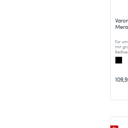
Varo
Mera
Für um
mit gr
Reißve
109,