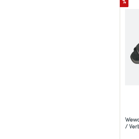
%
Wewa
/ Ver