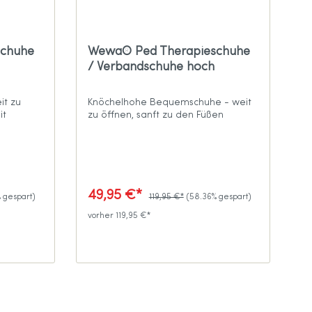
schuhe
Wewa® Ped Therapieschuhe
/ Verbandschuhe hoch
it zu
Knöchelhohe Bequemschuhe - weit
it
zu öffnen, sanft zu den Füßen
49,95 €*
 gespart)
119,95 €*
(58.36% gespart)
vorher 119,95 €*